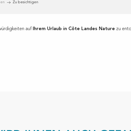
gen
Zu besichtigen
würdigkeiten auf
Ihrem Urlaub in Côte Landes Nature
zu entd
ux favoris