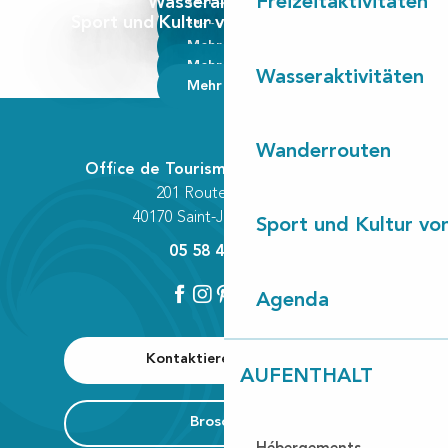
Freizeitaktivitäten
Wasseraktivitäten
Mehr lesen
Sport und Kultur von Contis bis Léon
Mehr lesen
Mehr lesen
Mehr lesen
Wasseraktivitäten
Mehr lesen
Wanderrouten
Office de Tourisme Communautaire
201 Route des Lacs
40170 Saint-Julien-en-Born
Sport und Kultur von
05 58 42 89 80
Agenda
Kontaktieren Sie uns
AUFENTHALT
Broschüre