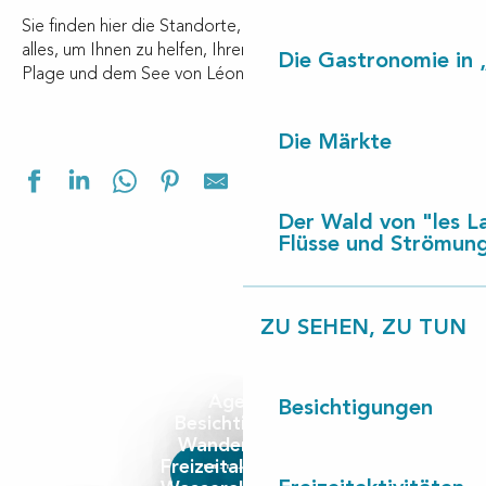
Sie finden hier die Standorte, Aktivitäten, Animationen…
alles, um Ihnen zu helfen, Ihren Aufenthalt zwischen Contis
Die Gastronomie in 
Plage und dem See von Léon vorzubereiten.
Die Märkte
Ajouter aux f
Der Wald von "les L
Flüsse und Strömun
ZU SEHEN, ZU TUN
Agenda
Besichtigungen
Besichtigungen
Wanderrouten
Freizeitaktivitäten
Mehr lesen