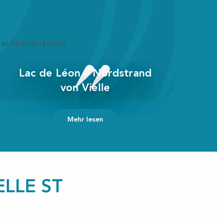
 an Stränden bietet!
Lac de Léon – Nordstrand
von Vielle
Mehr lesen
LLE ST