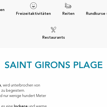
ten
Freizeitaktivitäten
Reiten
Rundkurse
Restaurants
SAINT GIRONS PLAGE
h
, wird unterbrochen von
e zu begeistern.
ind nur wenige hundert Meter
o es eine
lockere
und warme