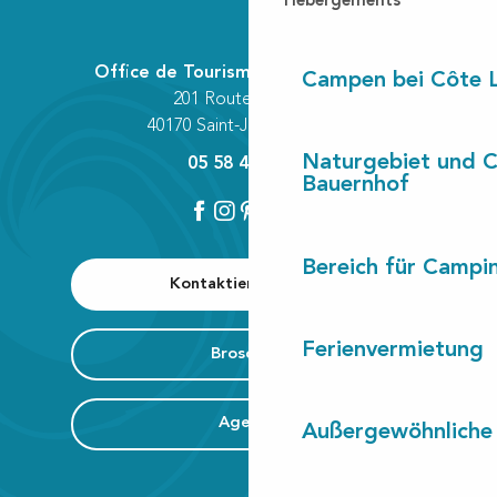
Hébergements
Office de Tourisme Communautaire
Campen bei Côte 
201 Route des Lacs
40170 Saint-Julien-en-Born
Naturgebiet und 
05 58 42 89 80
Bauernhof
Bereich für Camp
Kontaktieren Sie uns
Ferienvermietung
Broschüre
Agenda
Außergewöhnliche