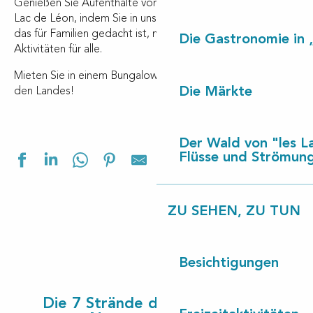
Genießen Sie Aufenthalte vom Strand von Contis bis zum
Lac de Léon, indem Sie in unserem
Feriendorf
wohnen,
das für Familien gedacht ist, mit Dienstleistungen und
Die Gastronomie in 
Aktivitäten für alle.
Mieten Sie in einem Bungalow, erleben Sie einen Urlaub in
Die Märkte
den Landes!
Der Wald von "les L
Ajouter aux f
Flüsse und Strömun
ZU SEHEN, ZU TUN
Besichtigungen
Les Cottages de Léon
Village Vacances Les Pins
Village Vacances les Chênes de Léon
Die 7 Strände der Côte Landes