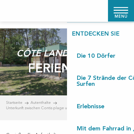
Aller
STARTSEITE
au
MENÜ
contenu
principal
ENTDECKEN SIE
CÔTE LANDES NATURE
Die 10 Dörfer
FERIENDORF
Die 7 Strände der C
Surfen
Startseite
Autenthalte
Erlebnisse
Unterkunft zwischen Contis plage und Léon
Feriendorf
Mit dem Fahrrad in 