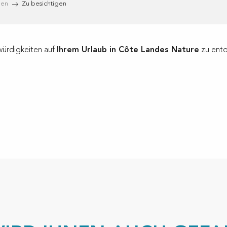
gen
Zu besichtigen
würdigkeiten auf
Ihrem Urlaub in Côte Landes Nature
zu entd
ux favoris