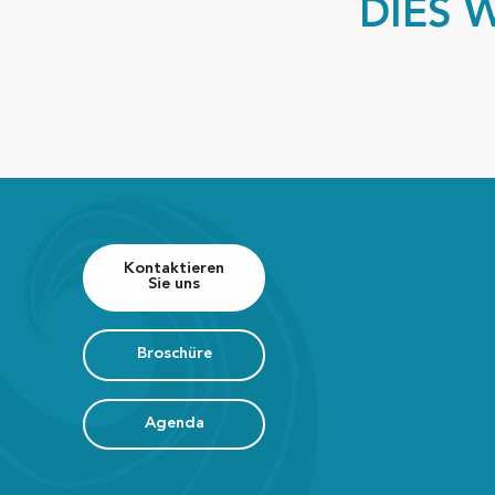
DIES 
Belvédère du Cap de l'Homy
Jardin de la Côte d'Argent
Fontaine Saint Eutrope
Pontons du lac de Léon
Eglise de Saint Girons
Colonne de Sauveté
Kontaktieren
Sie uns
Broschüre
Agenda