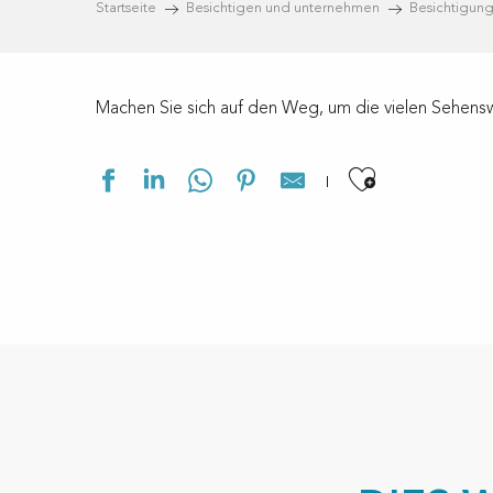
Startseite
Besichtigen und unternehmen
Besichtigun
Machen Sie sich auf den Weg, um die vielen Sehens
Ajouter a
Eglise Saint-Martin
Arbre Remarquable - Le Séquoïa
Source Saint Antoine
Arbre Remarquable - Le chêne liège
Eglise Saint-Louis
Musée Jean Boucau