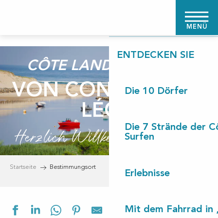
Aller
STARTSEITE
au
MENÜ
contenu
principal
ENTDECKEN SIE
CÔTE LANDES NATURE
VON CONTIS NACH
Die 10 Dörfer
LÉON
Die 7 Strände der C
Herzlich Willkommen bei uns!
Surfen
Startseite
Bestimmungsort
Erlebnisse
Ajouter aux f
Mit dem Fahrrad in 