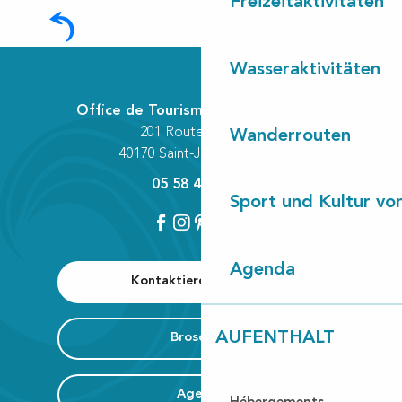
Freizeitaktivitäten
Die 10 Dörfer
Wasseraktivitäten
Office de Tourisme Communautaire
201 Route des Lacs
Wanderrouten
40170 Saint-Julien-en-Born
05 58 42 89 80
Sport und Kultur von
Agenda
Kontaktieren Sie uns
AUFENTHALT
Broschüre
Agenda