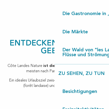
Die Gastronomie in 
Die Märkte
ENTDECKEN SIE UNSER
GEBIET
Der Wald von "les L
Flüsse und Strömun
Côte Landes Nature
ist die Ecke der Landes,
die am
meisten nach Paradies aussieht…
ZU SEHEN, ZU TUN
Ein ideales Urlaubsziel zwischen dem Wald der Landes
(forêt landaise) und der Atlantikküste.
Besichtigungen