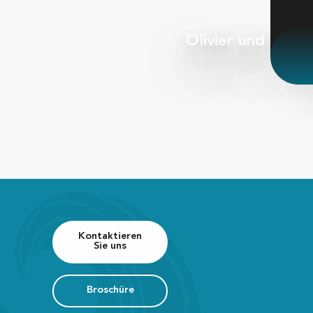
Olivier und seine
S
Kontaktieren
Sie uns
Broschüre