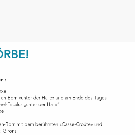
ÖRBE!
r :
inxe
ien-en-Born «unter der Halle» und am Ende des Tages
ichel-Escalus „unter der Halle“
ixe
en-en-Born mit dem berühmten «Casse-Croûte» und
. Girons