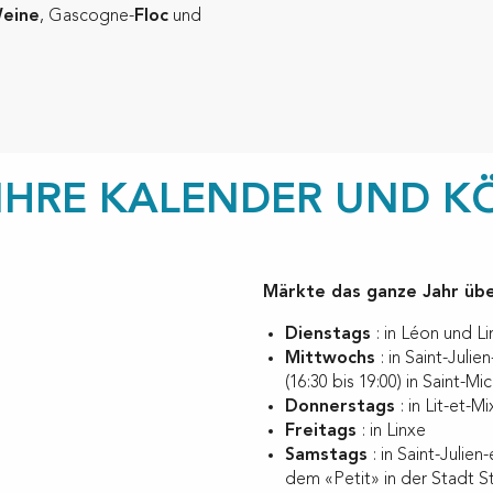
eine
, Gascogne-
Floc
und
IHRE KALENDER UND K
Märkte das ganze Jahr übe
Dienstags
: in Léon und L
Mittwochs
: in Saint-Jul
(16:30 bis 19:00) in Saint-M
Donnerstags
: in Lit-et-M
Freitags
: in Linxe
Samstags
: in Saint-Juli
dem «Petit» in der Stadt St