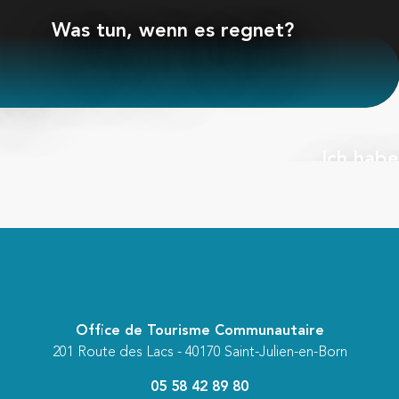
Was tun, wenn es regnet?
 Leidenschaft für das
urfen
Ich hab
Strömung 
Office de Tourisme Communautaire
201 Route des Lacs - 40170 Saint-Julien-en-Born
05 58 42 89 80