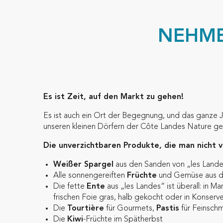
NEHMEN
Es ist Zeit, auf den Markt zu gehen!
Es ist auch ein Ort der Begegnung, und das ganze Ja
unseren kleinen Dörfern der Côte Landes Nature ge
Die unverzichtbaren Produkte, die man nicht v
Weißer Spargel
aus den Sanden von „les Land
Alle sonnengereiften
Früchte
und Gemüse aus 
Die fette
Ente
aus „les Landes“ ist überall: in M
frischen Foie gras, halb gekocht oder in Konserv
Die
Tourtière
für Gourmets,
Pastis
für Feinsch
Die
Kiwi
-Früchte im Spätherbst