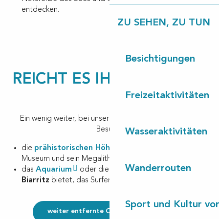
entdecken.
ZU SEHEN, ZU TUN
Besichtigungen
REICHT ES IHNEN NICHT?
Freizeitaktivitäten
Ein wenig weiter, bei unseren baskischen Freunden zu
Besuch :
Wasseraktivitäten
die
prähistorischen Höhlen
von
Sare
, sein
Museum und sein Megalithpark
Wanderrouten
das
Aquarium
oder die
Cité de l’Océan
in
Biarritz
bietet, das Surfen virtuell zu testen
Sport und Kultur von
weiter entfernte Orte zu besuchen