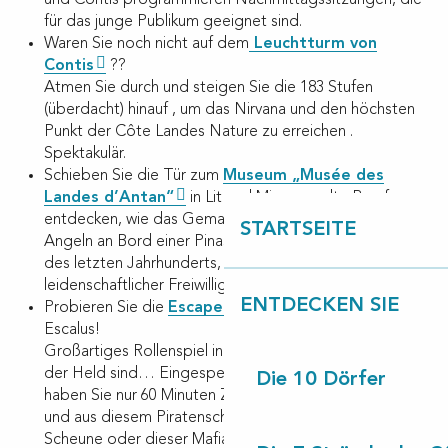
und Contis programmieren Nachmittagssitzungen, die
für das junge Publikum geeignet sind.
Waren Sie noch nicht auf dem
Leuchtturm von
Contis
??
Atmen Sie durch und steigen Sie die 183 Stufen
(überdacht) hinauf , um das Nirvana und den höchsten
Punkt der Côte Landes Nature zu erreichen .
Spektakulär.
Schieben Sie die Tür zum
Museum „Musée des
Landes d’Antan“
in Lit und Mixe, um alte Berufe zu
entdecken, wie das Gemahlen mit der Harzernte, das
STARTSEITE
Angeln an Bord einer Pinasse, die Gemeindeschule
des letzten Jahrhunderts, und all dies in Begleitung
leidenschaftlicher Freiwilliger.
ENTDECKEN SIE
Probieren Sie die
Escape Game
im Saint-Michel-
Escalus!
Großartiges Rollenspiel in Lebensgröße, in dem Sie
der Held sind… Eingesperrt in einem Themenraum,
Die 10 Dörfer
haben Sie nur 60 Minuten Zeit, um die Rätsel zu lösen
und aus diesem Piratenschiff, dieser verlassenen
Scheune oder dieser Mafia-Bar zu entkommen…