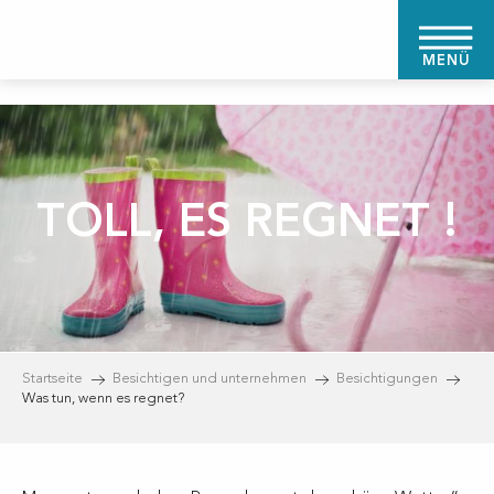
Aller
au
MENÜ
contenu
principal
TOLL, ES REGNET !
Startseite
Besichtigen und unternehmen
Besichtigungen
Was tun, wenn es regnet?