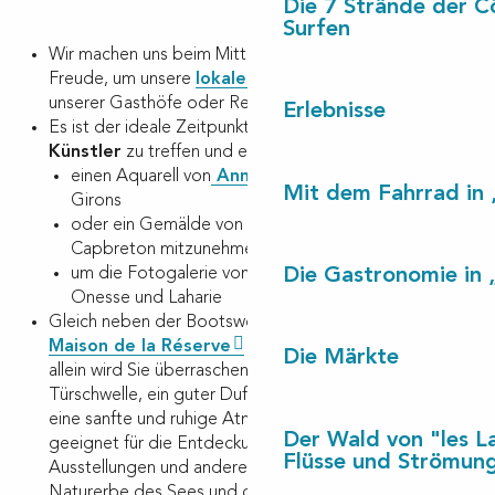
Die 7 Strände der C
Surfen
Wir machen uns beim Mittagessen oder Abendessen
Freude, um unsere
lokalen Produkte
auf einem
unserer Gasthöfe oder Restaurants zu degustieren.
Erlebnisse
Es ist der ideale Zeitpunkt, um unsere
einheimischen
Künstler
zu treffen und ein Unikat wie
einen Aquarell von
Anne Larose
in Vielle-Saint-
Mit dem Fahrrad in 
Girons
oder ein Gemälde von
Isabelle Geli
in
Capbreton mitzunehmen,
Die Gastronomie in 
um die Fotogalerie von
Maison des 3 Poiriers
in
Onesse und Laharie
Gleich neben der Bootswerft am Léon-See, ist das
Maison de la Réserve
geöffnet. Das Gebäude
Die Märkte
allein wird Sie überraschen. Wir überqueren die
Türschwelle, ein guter Duft von Holz empfängt Sie,
eine sanfte und ruhige Atmosphäre umhüllt Sie, alles
Der Wald von "les L
geeignet für die Entdeckung des Ortes, wo
Flüsse und Strömun
Ausstellungen und andere Workshops werden Sie das
Naturerbe des Sees und des Courant d’Huchet zu