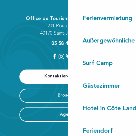
Ferienvermietung
Office de Tourisme Communautaire
201 Route des Lacs
40170 Saint-Julien-en-Born
Außergewöhnliche
05 58 42 89 80
Surf Camp
Kontaktieren Sie uns
Gästezimmer
Broschüre
Hotel in Côte Lan
Agenda
Feriendorf