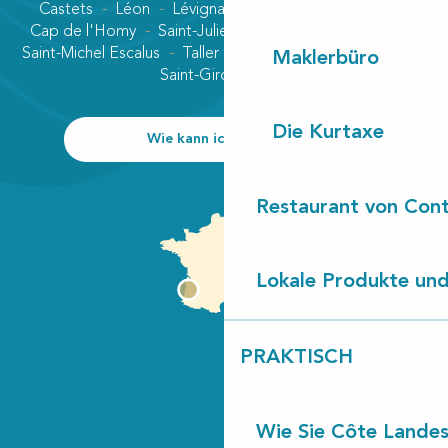
Castets
Léon
Lévignacq
Linxe
Lit-et-Mixe
Cap de l'Homy
Saint-Julien-en-Born
Contis plage
Saint-Michel Escalus
Taller
Uza
Vielle-Saint-Girons
Maklerbüro
Saint-Girons plage
Die Kurtaxe
Wie kann ich kommen?
Restaurant von Cont
Lokale Produkte und
PRAKTISCH
Wie Sie Côte Landes