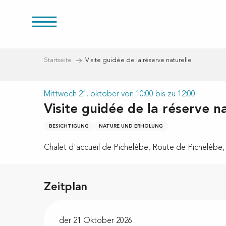
Aller
au
üren
contenu
principal
Startseite
Visite guidée de la réserve naturelle
Mittwoch 21. oktober von 10:00 bis zu 12:00
Visite guidée de la réserve n
eien
BESICHTIGUNG
NATURE UND ERHOLUNG
Chalet d'accueil de Pichelèbe, Route de Pichelèbe, 
Zeitplan
der 21 Oktober 2026