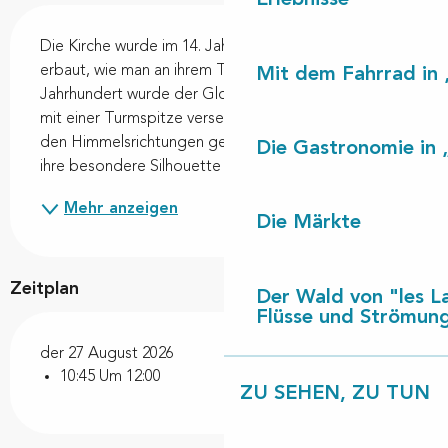
Erlebnisse
Beschreibung
Die Kirche wurde im 14. Jahrhundert als Wehrkirche 
erbaut, wie man an ihrem Türmchen erkennen kann. 
Mit dem Fahrrad in 
Jahrhundert wurde der Glockenturm erhöht und 1904 
mit einer Turmspitze versehen, die von vier Engeln in 
den Himmelsrichtungen gekrönt wird und der Kirche 
Die Gastronomie in 
ihre besondere Silhouette verleiht. Im...
Mehr anzeigen
Die Märkte
Zeitplan
Der Wald von "les L
Flüsse und Strömun
der 27 August 2026
10:45 Um 12:00
ZU SEHEN, ZU TUN