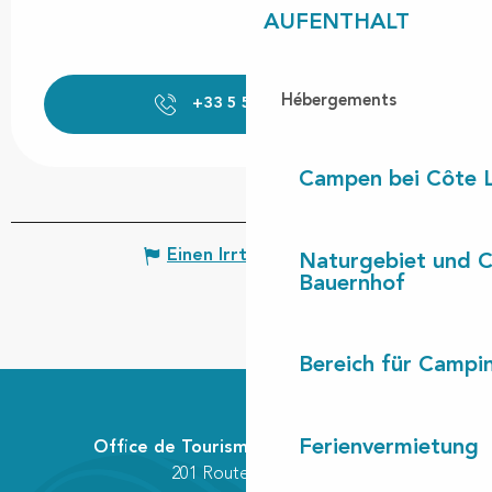
AUFENTHALT
Hébergements
+33 5 58 42 70
▒▒
Campen bei Côte 
Einen Irrtum angeben
Naturgebiet und 
Bauernhof
Bereich für Camp
Ferienvermietung
Office de Tourisme Communautaire
201 Route des Lacs