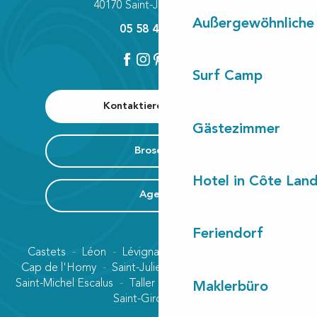
40170 Saint-Julien-en-Born
Außergewöhnliche
05 58 42 89 80
Surf Camp
Kontaktieren Sie uns
Gästezimmer
Broschüre
Hotel in Côte Lan
Agenda
Feriendorf
Castets
Léon
Lévignacq
Linxe
Lit-et-Mixe
Cap de l'Homy
Saint-Julien-en-Born
Contis plage
Saint-Michel Escalus
Taller
Uza
Vielle-Saint-Girons
Maklerbüro
Saint-Girons plage