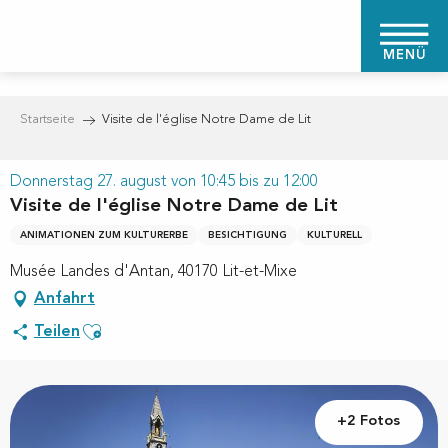
Aller
au
MENÜ
contenu
principal
Startseite
Visite de l'église Notre Dame de Lit
Donnerstag 27. august von 10:45 bis zu 12:00
Visite de l'église Notre Dame de Lit
ANIMATIONEN ZUM KULTURERBE
BESICHTIGUNG
KULTURELL
Musée Landes d'Antan, 40170 Lit-et-Mixe
Anfahrt
Ajouter aux favoris
Teilen
+2 Fotos