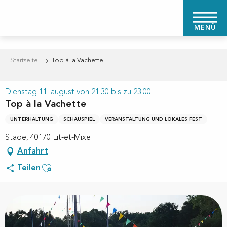
Aller
au
MENÜ
contenu
principal
Startseite
Top à la Vachette
Dienstag 11. august von 21:30 bis zu 23:00
Top à la Vachette
UNTERHALTUNG
SCHAUSPIEL
VERANSTALTUNG UND LOKALES FEST
Stade, 40170 Lit-et-Mixe
Anfahrt
Ajouter aux favoris
Teilen