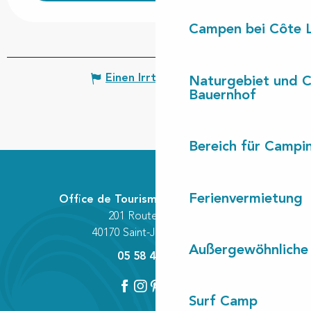
Campen bei Côte 
Einen Irrtum angeben
Naturgebiet und 
Bauernhof
Bereich für Camp
Ferienvermietung
Office de Tourisme Communautaire
201 Route des Lacs
40170 Saint-Julien-en-Born
Außergewöhnliche
05 58 42 89 80
Surf Camp