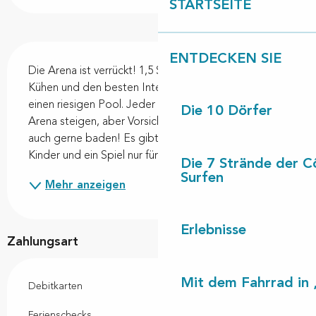
STARTSEITE
Beschreibung
ENTDECKEN SIE
Die Arena ist verrückt! 1,5 Stunden Lachen mit den 
Kühen und den besten Intervillespielen rund um 
einen riesigen Pool. Jeder kann mitmachen und in die 
Die 10 Dörfer
Arena steigen, aber Vorsicht, manche Kühe gehen 
auch gerne baden! Es gibt auch eine Animation für 
Kinder und ein Spiel nur für Damen. Die Show 100%...
Die 7 Strände der C
Surfen
Mehr anzeigen
Erlebnisse
Zahlungsart
Mit dem Fahrrad in 
Debitkarten
Ferienschecks