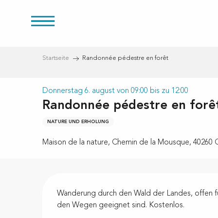
Aller
au
üren
contenu
principal
Startseite
Randonnée pédestre en forêt
Donnerstag 6. august von 09:00 bis zu 12:00
Randonnée pédestre en forê
eien
NATURE UND ERHOLUNG
Maison de la nature, Chemin de la Mousque, 40260 
Beschreibung
Wanderung durch den Wald der Landes, offen für 
den Wegen geeignet sind. Kostenlos.