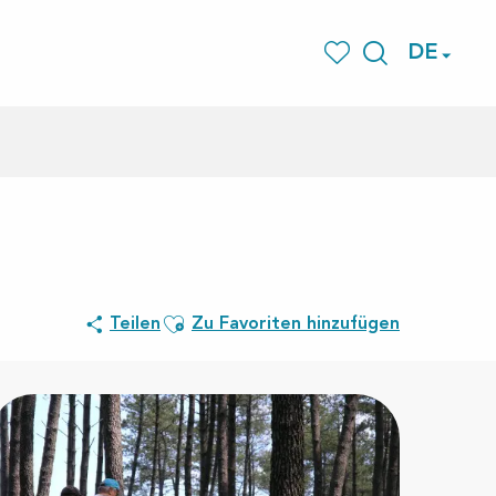
DE
Suche
Voir les favoris
Ajouter aux favoris
Teilen
Zu Favoriten hinzufügen