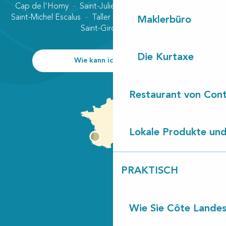
Cap de l'Homy
Saint-Julien-en-Born
Contis plage
Saint-Michel Escalus
Taller
Uza
Vielle-Saint-Girons
Maklerbüro
Saint-Girons plage
Die Kurtaxe
Wie kann ich kommen?
Restaurant von Cont
Lokale Produkte und
PRAKTISCH
Wie Sie Côte Landes