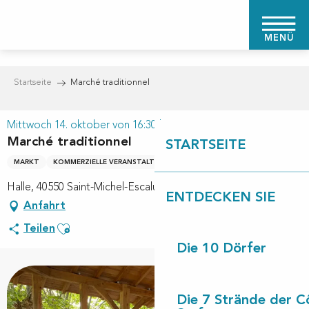
Aller
au
MENÜ
contenu
principal
Startseite
Marché traditionnel
Mittwoch 14. oktober von 16:30 bis zu 19:00
Marché traditionnel
STARTSEITE
MARKT
KOMMERZIELLE VERANSTALTUNG
Halle, 40550 Saint-Michel-Escalus
ENTDECKEN SIE
Anfahrt
Ajouter aux favoris
Teilen
Die 10 Dörfer
+1 Foto
Die 7 Strände der C