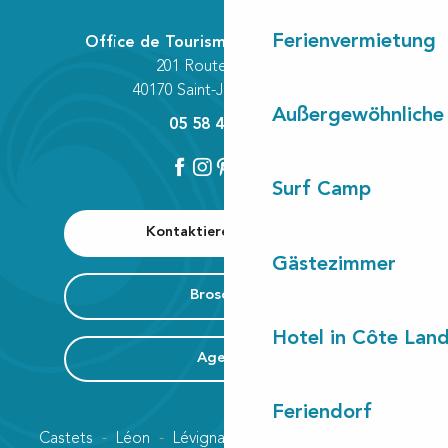
Ferienvermietung
Office de Tourisme Communautaire
201 Route des Lacs
40170 Saint-Julien-en-Born
Außergewöhnliche
05 58 42 89 80
Surf Camp
Kontaktieren Sie uns
Gästezimmer
Broschüre
Hotel in Côte Lan
Agenda
Feriendorf
Castets
Léon
Lévignacq
Linxe
Lit-et-Mixe