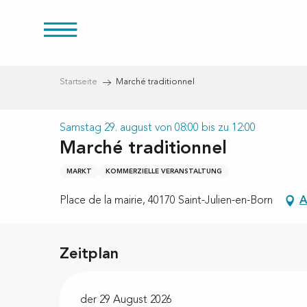
Aller
au
üren
contenu
principal
Startseite
Marché traditionnel
Samstag 29. august von 08:00 bis zu 12:00
Marché traditionnel
eien
MARKT
KOMMERZIELLE VERANSTALTUNG
Place de la mairie, 40170 Saint-Julien-en-Born
A
Zeitplan
der 29 August 2026