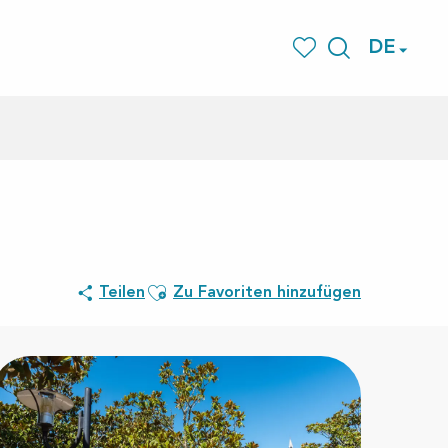
DE
Suche
Voir les favoris
Ajouter aux favoris
Teilen
Zu Favoriten hinzufügen