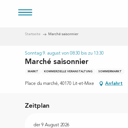
Aller
au
üren
contenu
principal
Startseite
Marché saisonnier
Sonntag 9. august von 08:30 bis zu 13:30
Marché saisonnier
eien
MARKT
KOMMERZIELLE VERANSTALTUNG
SOMMERMARKT
Place du marché, 40170 Lit-et-Mixe
Anfahrt
Zeitplan
der 9 August 2026