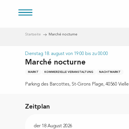
Aller
au
üren
contenu
principal
Startseite
Marché nocturne
Dienstag 18. august von 19:00 bis zu 00:00
Marché nocturne
eien
MARKT
KOMMERZIELLE VERANSTALTUNG
NACHTMARKT
Parking des Barcottes, St-Girons Plage, 40560 Vielle
Zeitplan
der 18 August 2026