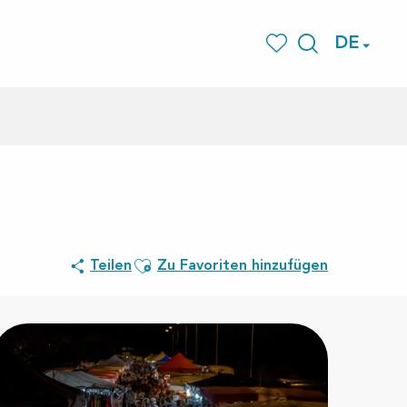
DE
Suche
Voir les favoris
Ajouter aux favoris
Teilen
Zu Favoriten hinzufügen