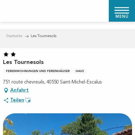
Aller
au
MENÜ
contenu
principal
Startseite
Les Tournesols
Les Tournesols
FERIENWOHNUNGEN UND FERIENHÄUSER
HAUS
751 route chevreuils, 40550 Saint-Michel-Escalus
Anfahrt
Ajouter aux favoris
Teilen