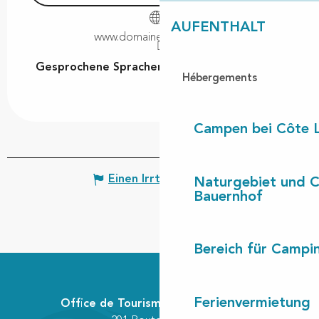
AUFENTHALT
www.domaineducayre.com
Gesprochene Sprachen
Gesprochene Sprachen
Hébergements
Campen bei Côte 
Einen Irrtum angeben
Naturgebiet und 
Bauernhof
Bereich für Camp
Ferienvermietung
Office de Tourisme Communautaire