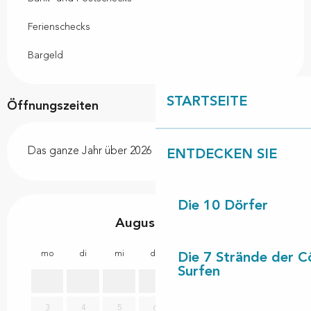
Ferienschecks
Bargeld
STARTSEITE
Öffnungszeiten
Das ganze Jahr über 2026
ENTDECKEN SIE
Die 10 Dörfer
August 2026
mo
di
mi
do
fr
sa
so
mo
Die 7 Strände der C
Surfen
1
2
3
4
5
6
7
8
9
7