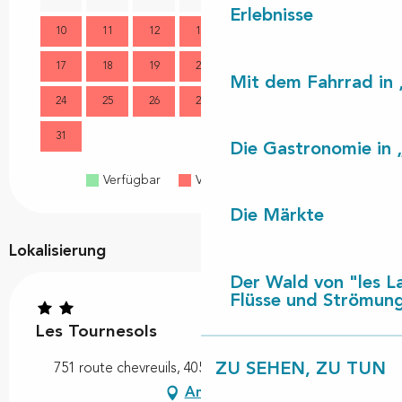
Erlebnisse
10
11
12
13
14
15
16
14
17
18
19
20
21
22
23
21
Mit dem Fahrrad in 
24
25
26
27
28
29
30
28
31
Die Gastronomie in 
Verfügbar
Voll belegt
Geschlossen
Die Märkte
Lokalisierung
Der Wald von "les L
Flüsse und Strömun
Les Tournesols
ZU SEHEN, ZU TUN
751 route chevreuils, 40550 Saint-Michel-Escalus
Anfahrt