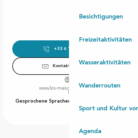
Besichtigungen
Freizeitaktivitäten
+33 6 15 29 39
▒▒
Wasseraktivitäten
Kontaktieren Sie uns
Wanderrouten
www.les-maisons-huraia.com
Gesprochene Sprachen
Gesprochene Sprachen
Sport und Kultur von
Agenda