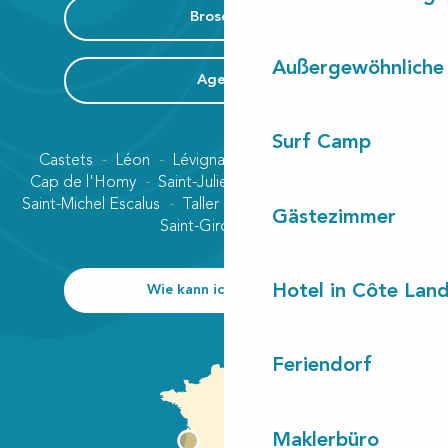
Broschüre
Außergewöhnliche
Agenda
Surf Camp
Castets
Léon
Lévignacq
Linxe
Lit-et-Mixe
Cap de l'Homy
Saint-Julien-en-Born
Contis plage
Saint-Michel Escalus
Taller
Uza
Vielle-Saint-Girons
Gästezimmer
Saint-Girons plage
Hotel in Côte Lan
Wie kann ich kommen?
Feriendorf
Maklerbüro