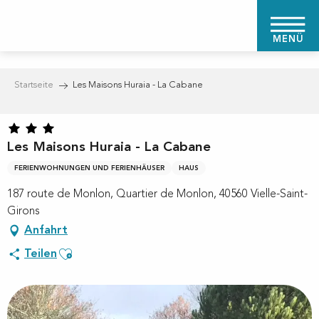
Aller
au
MENÜ
contenu
principal
Startseite
Les Maisons Huraia - La Cabane
Les Maisons Huraia - La Cabane
FERIENWOHNUNGEN UND FERIENHÄUSER
HAUS
187 route de Monlon, Quartier de Monlon, 40560 Vielle-Saint-
Girons
Anfahrt
Ajouter aux favoris
Teilen