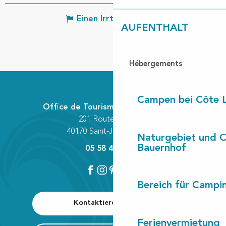
Einen Irrtum angeben
AUFENTHALT
Hébergements
Campen bei Côte 
Office de Tourisme Communautaire
201 Route des Lacs
40170 Saint-Julien-en-Born
Naturgebiet und 
Bauernhof
05 58 42 89 80
Bereich für Camp
Kontaktieren Sie uns
Ferienvermietung