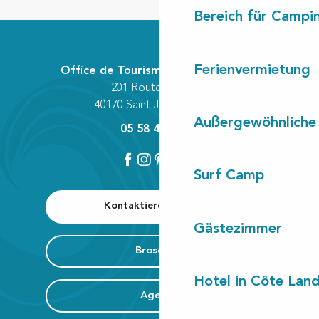
Bereich für Camp
Ferienvermietung
Office de Tourisme Communautaire
201 Route des Lacs
40170 Saint-Julien-en-Born
Außergewöhnliche
05 58 42 89 80
Surf Camp
Kontaktieren Sie uns
Gästezimmer
Broschüre
Hotel in Côte Lan
Agenda