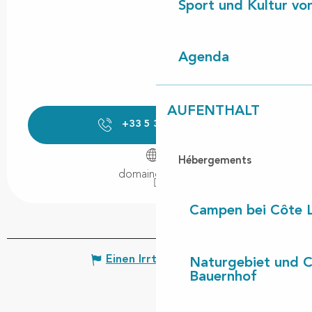
Sport und Kultur von
Agenda
AUFENTHALT
+33 5 35 37 14
▒▒
Hébergements
domaineduza.fr
Campen bei Côte 
Einen Irrtum angeben
Naturgebiet und 
Bauernhof