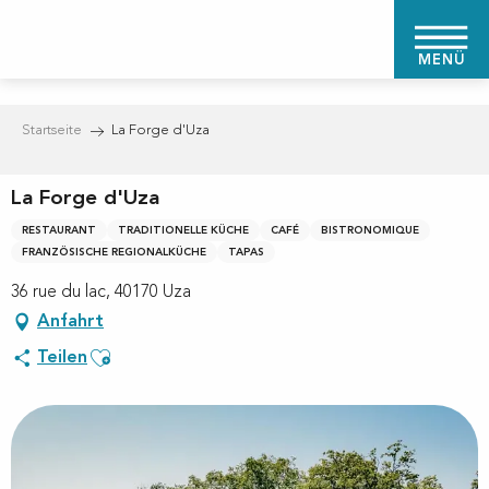
Aller
au
MENÜ
contenu
principal
Startseite
La Forge d'Uza
La Forge d'Uza
RESTAURANT
TRADITIONELLE KÜCHE
CAFÉ
BISTRONOMIQUE
FRANZÖSISCHE REGIONALKÜCHE
TAPAS
36 rue du lac, 40170 Uza
Anfahrt
Ajouter aux favoris
Teilen