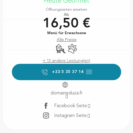
Heute Geöffnet
Öffnungszeiten ansehen
Ab
16,50 €
Menü für Erwachsene
Alle Preise
Spiele für Kinder / Spielplatz
Tiere erlaubt
+ 13 andere Leistung(en)
+33 5 35 37 14
▒▒
domaineduza.fr
Facebook Seite
Instagram Seite