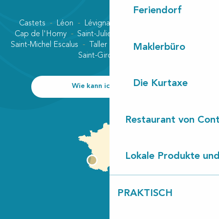
Feriendorf
Castets
Léon
Lévignacq
Linxe
Lit-et-Mixe
Cap de l'Homy
Saint-Julien-en-Born
Contis plage
Saint-Michel Escalus
Taller
Uza
Vielle-Saint-Girons
Maklerbüro
Saint-Girons plage
Die Kurtaxe
Wie kann ich kommen?
Restaurant von Cont
Lokale Produkte und
PRAKTISCH