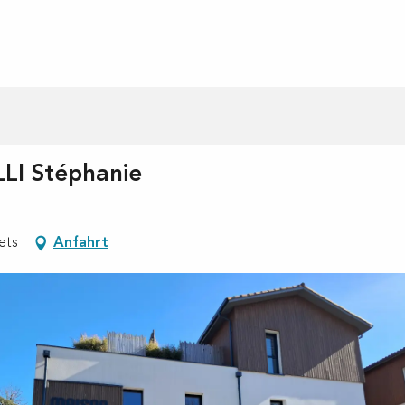
LLI Stéphanie
ets
Anfahrt