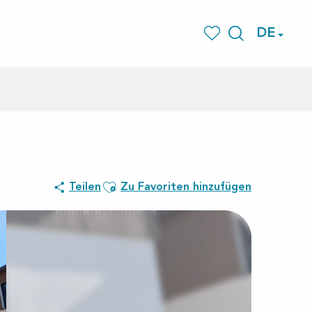
DE
Suche
Voir les favoris
Ajouter aux favoris
Teilen
Zu Favoriten hinzufügen