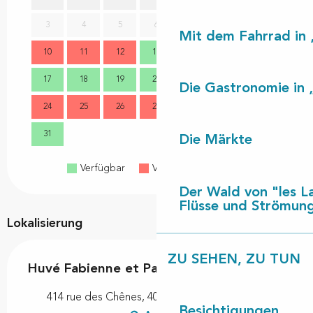
3
4
5
6
7
8
9
7
Mit dem Fahrrad in 
10
11
12
13
14
15
16
14
17
18
19
20
21
22
23
21
Die Gastronomie in 
24
25
26
27
28
29
30
28
31
Die Märkte
Verfügbar
Voll belegt
Geschlossen
Der Wald von "les L
Flüsse und Strömun
Lokalisierung
ZU SEHEN, ZU TUN
Huvé Fabienne et Patrick
414 rue des Chênes, 40560 Vielle-Saint-Girons
Besichtigungen