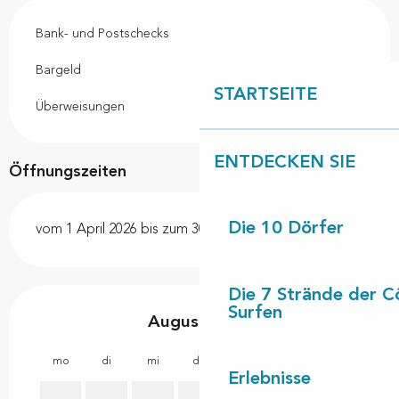
Bank- und Postschecks
Bargeld
STARTSEITE
Überweisungen
ENTDECKEN SIE
Öffnungszeiten
Die 10 Dörfer
vom 1 April 2026 bis zum 30 Oktober 2026
Die 7 Strände der C
Surfen
August 2026
mo
di
mi
do
fr
sa
so
mo
Erlebnisse
1
2