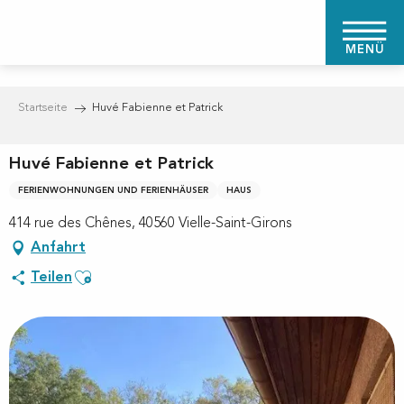
Aller
au
MENÜ
contenu
principal
Startseite
Huvé Fabienne et Patrick
Huvé Fabienne et Patrick
FERIENWOHNUNGEN UND FERIENHÄUSER
HAUS
414 rue des Chênes, 40560 Vielle-Saint-Girons
Anfahrt
Ajouter aux favoris
Teilen