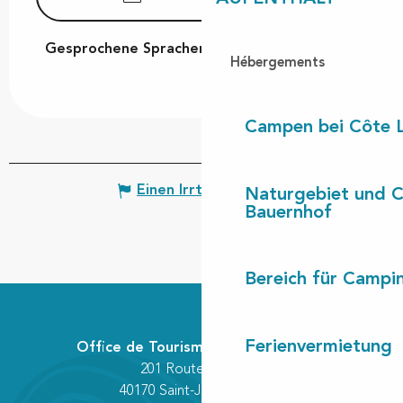
Gesprochene Sprachen
Gesprochene Sprachen
Hébergements
Campen bei Côte 
Einen Irrtum angeben
Naturgebiet und 
Bauernhof
Bereich für Camp
Ferienvermietung
Office de Tourisme Communautaire
201 Route des Lacs
40170 Saint-Julien-en-Born