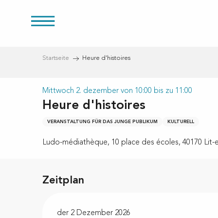
Aller
au
üren
contenu
principal
Startseite
Heure d'histoires
Mittwoch 2. dezember von 10:00 bis zu 11:00
Heure d'histoires
eien
VERANSTALTUNG FÜR DAS JUNGE PUBLIKUM
KULTURELL
Ludo-médiathèque, 10 place des écoles, 40170 Lit-
Zeitplan
der 2 Dezember 2026