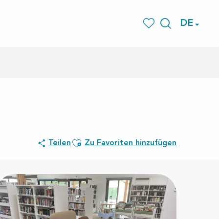
DE
Suche
Voir les favoris
Ajouter aux favoris
Teilen
Zu Favoriten hinzufügen