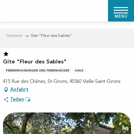
Aller
au
MENÜ
contenu
principal
Startseite
Gite "Fleur des Sables"
Gite "Fleur des Sables"
FERIENWOHNUNGEN UND FERIENHÄUSER
HAUS
415 Rue des Chênes, St-Girons, 40560 Vielle-Saint-Girons
Anfahrt
Ajouter aux favoris
Teilen