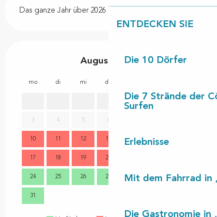
Das ganze Jahr über 2026
ENTDECKEN SIE
Die 10 Dörfer
August 2026
mo
di
mi
do
fr
sa
so
mo
Die 7 Strände der C
1
2
Surfen
3
4
5
6
7
8
9
7
10
11
12
13
14
15
16
14
Erlebnisse
17
18
19
20
21
22
23
21
Mit dem Fahrrad in 
24
25
26
27
28
29
30
28
31
Die Gastronomie in 