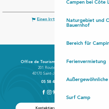
Campen bei Côte 
Einen Irrtum angeben
Naturgebiet und 
Bauernhof
Bereich für Camp
Ferienvermietung
Office de Tourisme Communautaire
201 Route des Lacs
40170 Saint-Julien-en-Born
Außergewöhnliche
05 58 42 89 80
Surf Camp
Kontaktieren Sie uns