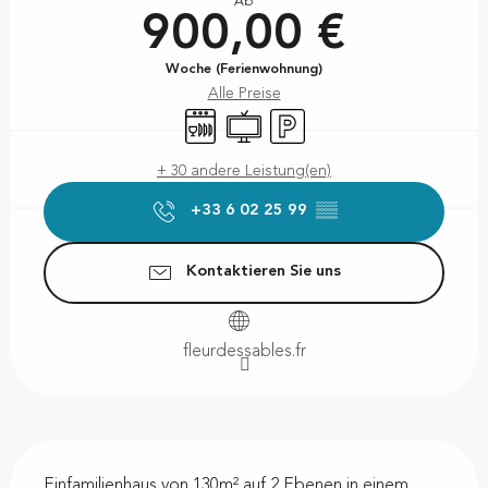
Ab
900,00 €
Woche (Ferienwohnung)
Alle Preise
Geschirrspülmaschine
Fernsehen
Parkplatz
+ 30 andere Leistung(en)
+33 6 02 25 99
▒▒
Kontaktieren Sie uns
fleurdessables.fr
Beschreibung
Einfamilienhaus von 130m² auf 2 Ebenen in einem 