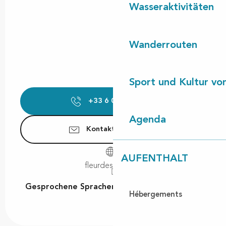
Wasseraktivitäten
Wanderrouten
Sport und Kultur von
+33 6 02 25 99
▒▒
Agenda
Kontaktieren Sie uns
AUFENTHALT
fleurdessables.fr
Gesprochene Sprachen
Gesprochene Sprachen
Hébergements