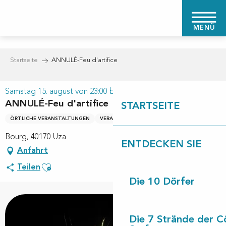
Aller
au
MENÜ
contenu
principal
Startseite
ANNULÉ-Feu d'artifice
Samstag 15. august von 23:00 bis zu 23:30
ANNULÉ-Feu d'artifice
STARTSEITE
ÖRTLICHE VERANSTALTUNGEN
VERANSTALTUNG UND LOKALES FEST
Bourg, 40170 Uza
ENTDECKEN SIE
Anfahrt
Ajouter aux favoris
Teilen
Die 10 Dörfer
Die 7 Strände der C