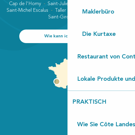
Cap de l'Homy
Saint-Julien-en-Born
Contis plage
Saint-Michel Escalus
Taller
Uza
Vielle-Saint-Girons
Maklerbüro
Saint-Girons plage
Die Kurtaxe
Wie kann ich kommen?
Restaurant von Cont
Lokale Produkte und
PRAKTISCH
Wie Sie Côte Landes