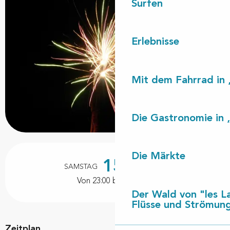
Surfen
Erlebnisse
Mit dem Fahrrad in 
Die Gastronomie in 
Öffnungszeiten & Kontaktdaten
Die Märkte
15.
SAMSTAG
AUGUST
Von 23:00 bis zu 23:30
Der Wald von "les L
Flüsse und Strömun
Zeitplan