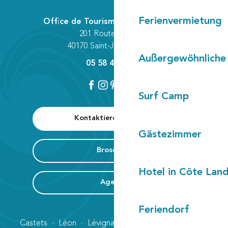
Ferienvermietung
Office de Tourisme Communautaire
201 Route des Lacs
40170 Saint-Julien-en-Born
Außergewöhnliche
05 58 42 89 80
Surf Camp
Kontaktieren Sie uns
Gästezimmer
Broschüre
Hotel in Côte Lan
Agenda
Feriendorf
Castets
Léon
Lévignacq
Linxe
Lit-et-Mixe