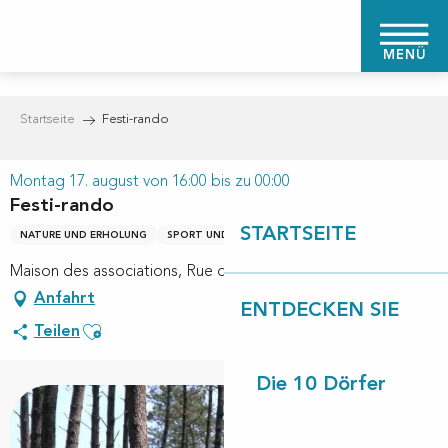
Aller
au
MENÜ
contenu
principal
Startseite
Festi-rando
Montag 17. august von 16:00 bis zu 00:00
Festi-rando
STARTSEITE
NATURE UND ERHOLUNG
SPORT UND FREIZEIT
Maison des associations, Rue de la mairie, 40170 Lévignacq
Anfahrt
ENTDECKEN SIE
Ajouter aux favoris
Teilen
Die 10 Dörfer