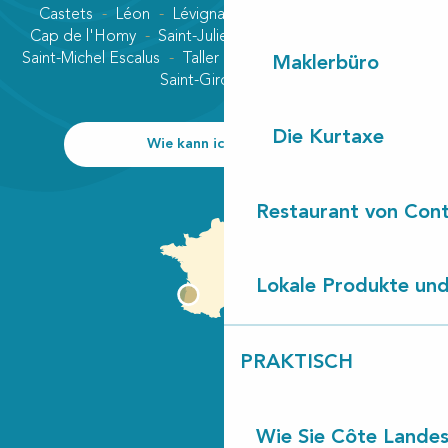
Castets
Léon
Lévignacq
Linxe
Lit-et-Mixe
Cap de l'Homy
Saint-Julien-en-Born
Contis plage
Saint-Michel Escalus
Taller
Uza
Vielle-Saint-Girons
Maklerbüro
Saint-Girons plage
Die Kurtaxe
Wie kann ich kommen?
Restaurant von Cont
Lokale Produkte und
PRAKTISCH
Wie Sie Côte Landes