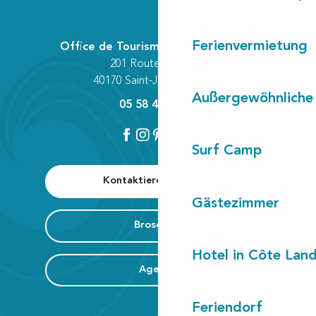
Ferienvermietung
Office de Tourisme Communautaire
201 Route des Lacs
40170 Saint-Julien-en-Born
Außergewöhnliche
05 58 42 89 80
Surf Camp
Kontaktieren Sie uns
Gästezimmer
Broschüre
Hotel in Côte Lan
Agenda
Feriendorf