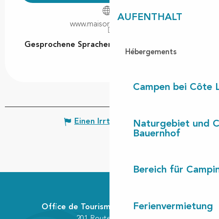
AUFENTHALT
www.maison-tenoy.com
Gesprochene Sprachen
Gesprochene Sprachen
Hébergements
Campen bei Côte 
Einen Irrtum angeben
Naturgebiet und 
Bauernhof
Bereich für Camp
Ferienvermietung
Office de Tourisme Communautaire
201 Route des Lacs