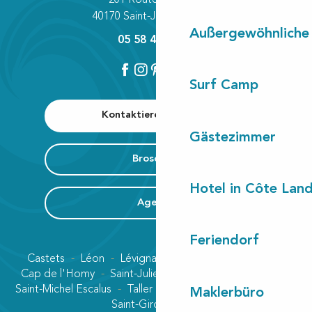
40170 Saint-Julien-en-Born
Außergewöhnliche
05 58 42 89 80
Surf Camp
Kontaktieren Sie uns
Gästezimmer
Broschüre
Hotel in Côte Lan
Agenda
Feriendorf
Castets
Léon
Lévignacq
Linxe
Lit-et-Mixe
Cap de l'Homy
Saint-Julien-en-Born
Contis plage
Saint-Michel Escalus
Taller
Uza
Vielle-Saint-Girons
Maklerbüro
Saint-Girons plage