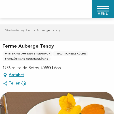
Aller
au
MENÜ
contenu
principal
Startseite
Ferme Auberge Tenoy
Ferme Auberge Tenoy
WIRTSHAUS AUF DEM BAUERNHOF
TRADITIONELLE KÜCHE
FRANZÖSISCHE REGIONALKÜCHE
1736 route de Betoy, 40550 Léon
Anfahrt
Ajouter aux favoris
Teilen