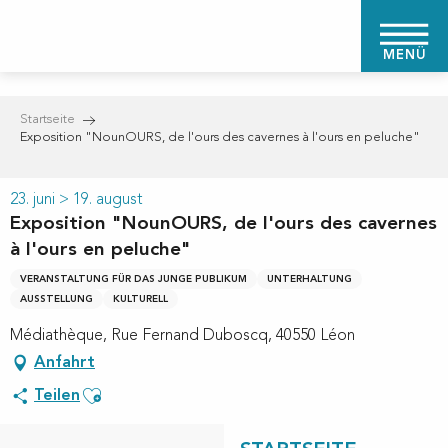
Aller
au
MENÜ
contenu
principal
Startseite
Exposition "NounOURS, de l'ours des cavernes à l'ours en peluche"
23. juni > 19. august
Exposition "NounOURS, de l'ours des cavernes
à l'ours en peluche"
VERANSTALTUNG FÜR DAS JUNGE PUBLIKUM
UNTERHALTUNG
AUSSTELLUNG
KULTURELL
Médiathèque, Rue Fernand Duboscq, 40550 Léon
Anfahrt
Ajouter aux favoris
Teilen