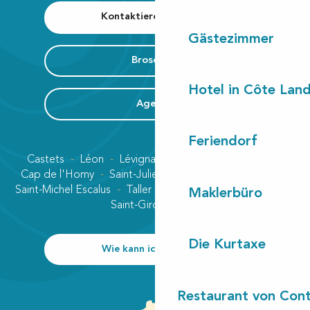
Kontaktieren Sie uns
Gästezimmer
Broschüre
Hotel in Côte Lan
Agenda
Feriendorf
Castets
Léon
Lévignacq
Linxe
Lit-et-Mixe
Cap de l'Homy
Saint-Julien-en-Born
Contis plage
Saint-Michel Escalus
Taller
Uza
Vielle-Saint-Girons
Maklerbüro
Saint-Girons plage
Die Kurtaxe
Wie kann ich kommen?
Restaurant von Cont