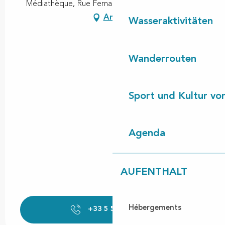
Médiathèque, Rue Fernand Duboscq, 40550 Léon
Anfahrt
Wasseraktivitäten
Wanderrouten
Sport und Kultur von
Agenda
AUFENTHALT
Hébergements
+33 5 58 48 70
▒▒