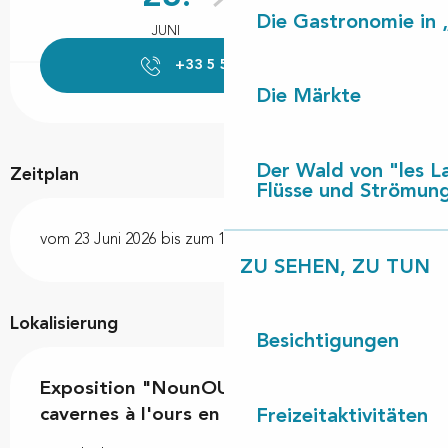
Die Gastronomie in 
JUNI
AUGUST
+33 5 58 48 70
▒▒
Die Märkte
Der Wald von "les L
Zeitplan
Flüsse und Strömun
vom 23 Juni 2026 bis zum 19 August 2026
ZU SEHEN, ZU TUN
Lokalisierung
Besichtigungen
Exposition "NounOURS, de l'ours des
cavernes à l'ours en peluche"
Freizeitaktivitäten