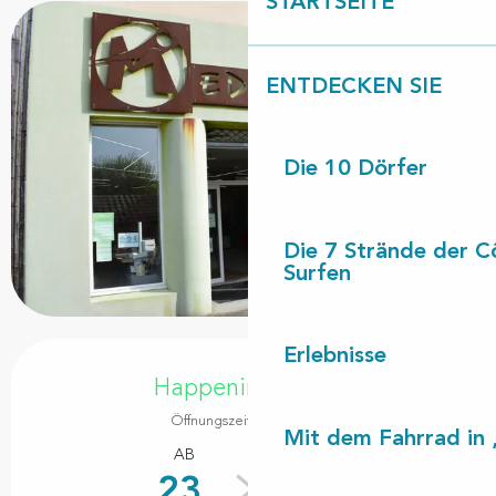
STARTSEITE
ENTDECKEN SIE
Die 10 Dörfer
Die 7 Strände der C
Surfen
Öffnungszeiten & Kontaktdaten
Erlebnisse
Happening heute
Öffnungszeiten ansehen
Mit dem Fahrrad in 
AB
BIS ZUM
23.
19.