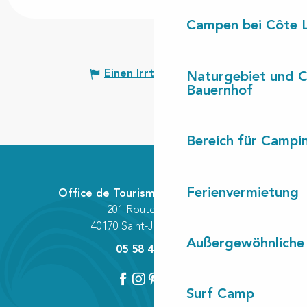
Campen bei Côte 
Einen Irrtum angeben
Naturgebiet und 
Bauernhof
Bereich für Camp
Ferienvermietung
Office de Tourisme Communautaire
201 Route des Lacs
40170 Saint-Julien-en-Born
Außergewöhnliche
05 58 42 89 80
Surf Camp