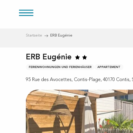
Aller
au
üren
contenu
principal
Startseite
ERB Eugénie
ERB Eugénie
FERIENWOHNUNGEN UND FERIENHÄUSER
APPARTEMENT
eien
95 Rue des Avocettes, Contis-Plage, 40170 Contis, S