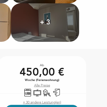
+ 3
Öffnungszeiten & Kontakt
Ab
450,00 €
Woche (Ferienwohnung)
Alle Preise
Geschirrspülmaschine
Fernsehen
Spiele für Kinder / Spielplatz
Unabhängiger Eingang
+ 30 andere Leistung(en)