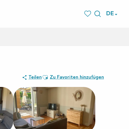
DE
Suche
Voir les favoris
Ajouter aux favoris
Teilen
Zu Favoriten hinzufügen