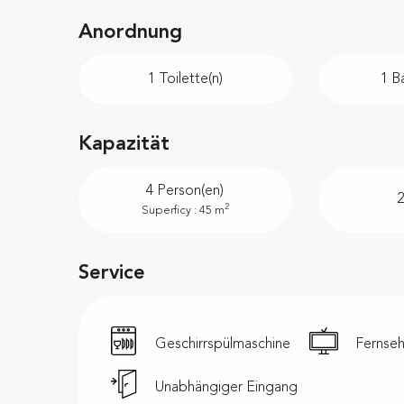
Anordnung
1 Toilette(n)
1 B
Kapazität
4 Person(en)
2
2
Superficy : 45 m
Service
Geschirrspülmaschine
Fernse
Unabhängiger Eingang