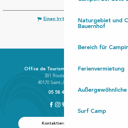
Einen Irrtum angeben
Naturgebiet und 
Bauernhof
Bereich für Camp
Ferienvermietung
Office de Tourisme Communautaire
201 Route des Lacs
40170 Saint-Julien-en-Born
Außergewöhnliche
05 58 42 89 80
Surf Camp
Kontaktieren Sie uns