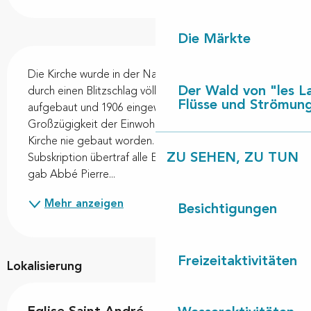
Die Märkte
Beschreibung
Die Kirche wurde in der Nacht des 22. März 1900 
Der Wald von "les L
durch einen Blitzschlag völlig zerstört, wieder 
Flüsse und Strömun
aufgebaut und 1906 eingeweiht. Ohne die 
Großzügigkeit der Einwohner Leons wäre diese 
Kirche nie gebaut worden. „Die 1901 eingeleitete 
ZU SEHEN, ZU TUN
Subskription übertraf alle Erwartungen“. Im Jahr 2005 
gab Abbé Pierre...
Mehr anzeigen
Besichtigungen
Freizeitaktivitäten
Lokalisierung