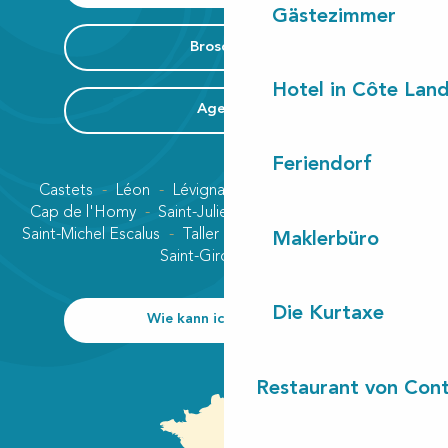
Gästezimmer
Broschüre
Hotel in Côte Lan
Agenda
Feriendorf
Castets
Léon
Lévignacq
Linxe
Lit-et-Mixe
Cap de l'Homy
Saint-Julien-en-Born
Contis plage
Saint-Michel Escalus
Taller
Uza
Vielle-Saint-Girons
Maklerbüro
Saint-Girons plage
Die Kurtaxe
Wie kann ich kommen?
Restaurant von Cont