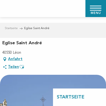
Aller
au
MENÜ
contenu
principal
Startseite
Eglise Saint André
Eglise Saint André
40550 Léon
Anfahrt
Ajouter aux favoris
Teilen
STARTSEITE