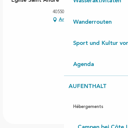
Eglise Saint André
Wasseraktivitäten
40550 Léon
Anfahrt
Wanderrouten
Sport und Kultur von
Agenda
AUFENTHALT
Hébergements
Campen bei Côte 