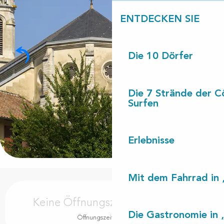
ENTDECKEN SIE
Die 10 Dörfer
Die 7 Strände der C
Surfen
Erlebnisse
Mit dem Fahrrad in 
Öffnungszeiten & Kontaktdaten
Keine Öffnungszeiten hinterlegt
Die Gastronomie in 
Öffnungszeiten ansehen