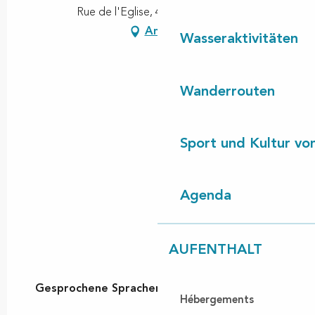
Rue de l'Eglise, 40170 Lit-et-Mixe
Anfahrt
Wasseraktivitäten
Wanderrouten
Sport und Kultur von
Agenda
AUFENTHALT
Gesprochene Sprachen
Gesprochene Sprachen
Hébergements