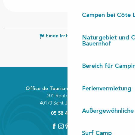
Campen bei Côte 
Einen Irrtum angeben
Naturgebiet und 
Bauernhof
Bereich für Camp
Ferienvermietung
Office de Tourisme Communautaire
201 Route des Lacs
40170 Saint-Julien-en-Born
Außergewöhnliche
05 58 42 89 80
Surf Camp