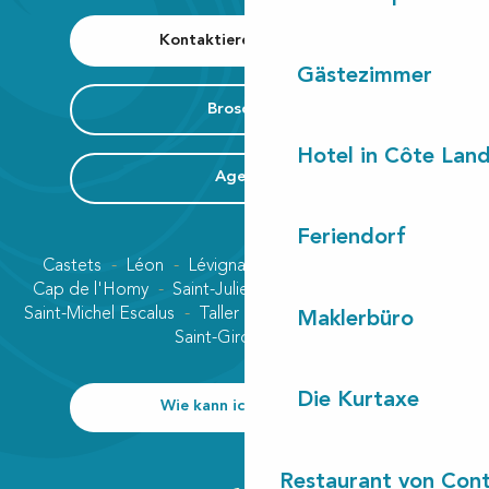
Kontaktieren Sie uns
Gästezimmer
Broschüre
Hotel in Côte Lan
Agenda
Feriendorf
Castets
Léon
Lévignacq
Linxe
Lit-et-Mixe
Cap de l'Homy
Saint-Julien-en-Born
Contis plage
Saint-Michel Escalus
Taller
Uza
Vielle-Saint-Girons
Maklerbüro
Saint-Girons plage
Die Kurtaxe
Wie kann ich kommen?
Restaurant von Cont