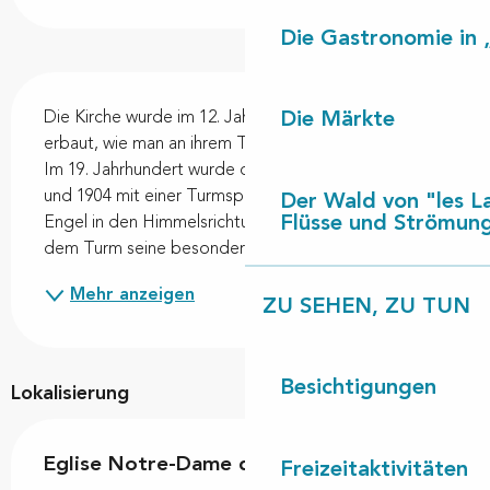
Die Gastronomie in 
Beschreibung
Die Märkte
Die Kirche wurde im 12. Jahrhundert als Wehrkirche 
erbaut, wie man an ihrem Türmchen erkennen kann. 
Im 19. Jahrhundert wurde der Glockenturm erhöht 
und 1904 mit einer Turmspitze versehen, auf der vier 
Der Wald von "les L
Flüsse und Strömun
Engel in den Himmelsrichtungen zu sehen sind, was 
dem Turm seine besondere Silhouette verleiht. Im...
Mehr anzeigen
ZU SEHEN, ZU TUN
Besichtigungen
Lokalisierung
Eglise Notre-Dame de Lit
Freizeitaktivitäten