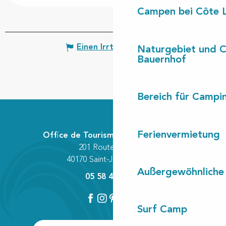
Campen bei Côte 
Einen Irrtum angeben
Naturgebiet und 
Bauernhof
Bereich für Camp
Ferienvermietung
Office de Tourisme Communautaire
201 Route des Lacs
40170 Saint-Julien-en-Born
Außergewöhnliche
05 58 42 89 80
Surf Camp