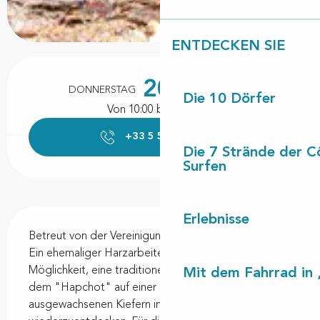
ENTDECKEN SIE
Öffnungszeiten & Kontaktdaten
20.
DONNERSTAG
AUGUST
Die 10 Dörfer
Von 10:00 bis zu 11:30
+33 5 58 48 73
▒▒
Die 7 Strände der C
Surfen
Beschreibung
Erlebnisse
Betreut von der Vereinigung "Mémoire en Marensin". 
Ein ehemaliger Harzarbeiter bietet Ihnen die 
Möglichkeit, eine traditionelle Edelsteinszene mit 
Mit dem Fahrrad in 
dem "Hapchot" auf einer Parzelle mit 
ausgewachsenen Kiefern im Gemeindewald 