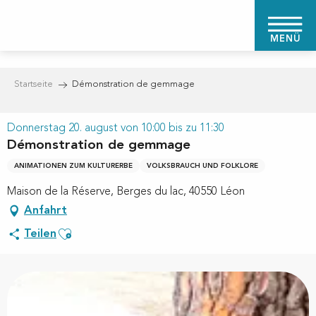
Aller
au
MENÜ
contenu
principal
Startseite
Démonstration de gemmage
Donnerstag 20. august von 10:00 bis zu 11:30
Démonstration de gemmage
ANIMATIONEN ZUM KULTURERBE
VOLKSBRAUCH UND FOLKLORE
Maison de la Réserve, Berges du lac, 40550 Léon
Anfahrt
Ajouter aux favoris
Teilen