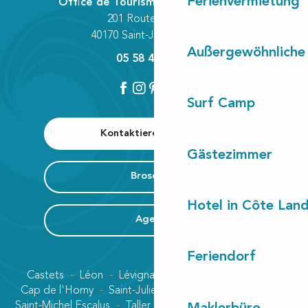
Ferienvermietung
Office de Tourisme Communautaire
201 Route des Lacs
40170 Saint-Julien-en-Born
Außergewöhnliche
05 58 42 89 80
Surf Camp
Kontaktieren Sie uns
Gästezimmer
Broschüre
Hotel in Côte Lan
Agenda
Feriendorf
Castets
Léon
Lévignacq
Linxe
Lit-et-Mixe
Cap de l'Homy
Saint-Julien-en-Born
Contis plage
Saint-Michel Escalus
Taller
Uza
Vielle-Saint-Girons