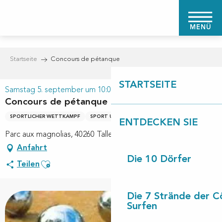
Aller
au
MENÜ
contenu
principal
Startseite
Concours de pétanque
STARTSEITE
Samstag 5. september um 10:00
Concours de pétanque
SPORTLICHER WETTKAMPF
SPORT UND FREIZEIT
ENTDECKEN SIE
Parc aux magnolias, 40260 Taller
Anfahrt
Die 10 Dörfer
Ajouter aux favoris
Teilen
Die 7 Strände der C
Surfen