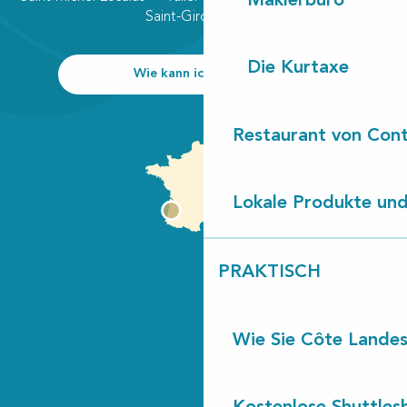
Maklerbüro
Saint-Girons plage
Die Kurtaxe
Wie kann ich kommen?
Restaurant von Cont
Lokale Produkte und
PRAKTISCH
Wie Sie Côte Landes