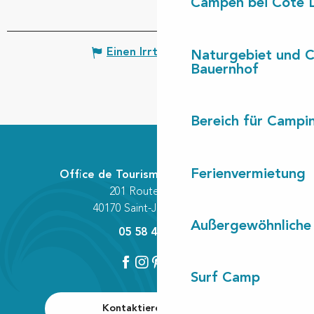
Campen bei Côte 
Einen Irrtum angeben
Naturgebiet und 
Bauernhof
Bereich für Camp
Ferienvermietung
Office de Tourisme Communautaire
201 Route des Lacs
40170 Saint-Julien-en-Born
Außergewöhnliche
05 58 42 89 80
Surf Camp
Kontaktieren Sie uns