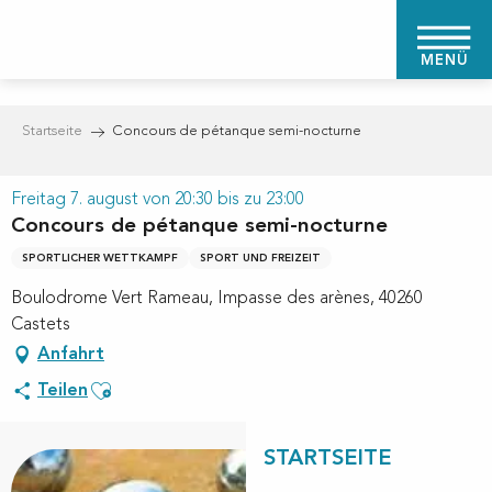
Aller
au
MENÜ
contenu
principal
Startseite
Concours de pétanque semi-nocturne
Freitag 7. august von 20:30 bis zu 23:00
Concours de pétanque semi-nocturne
SPORTLICHER WETTKAMPF
SPORT UND FREIZEIT
Boulodrome Vert Rameau, Impasse des arènes, 40260
Castets
Anfahrt
Ajouter aux favoris
Teilen
STARTSEITE