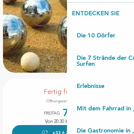
ENTDECKEN SIE
Die 10 Dörfer
Die 7 Strände der C
Surfen
Öffnungszeiten & Kontaktdaten
Erlebnisse
Fertig für heute
Öffnungszeiten ansehen
Mit dem Fahrrad in 
7.
FREITAG
AUGUST
Von 20:30 bis zu 23:00
Die Gastronomie in 
+33 6 21 46 37
▒▒