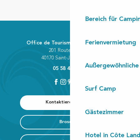
Bereich für Camp
Ferienvermietung
Office de Tourisme Communautaire
201 Route des Lacs
40170 Saint-Julien-en-Born
Außergewöhnliche
05 58 42 89 80
Surf Camp
Kontaktieren Sie uns
Gästezimmer
Broschüre
Hotel in Côte Lan