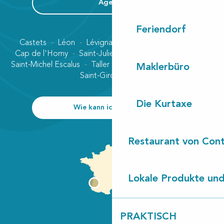
Agenda
Feriendorf
Castets
Léon
Lévignacq
Linxe
Lit-et-Mixe
Cap de l'Homy
Saint-Julien-en-Born
Contis plage
Saint-Michel Escalus
Taller
Uza
Vielle-Saint-Girons
Maklerbüro
Saint-Girons plage
Die Kurtaxe
Wie kann ich kommen?
Restaurant von Cont
Lokale Produkte und
PRAKTISCH