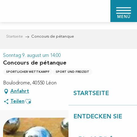
Aller
au
MENÜ
contenu
principal
Startseite
Concours de pétanque
Sonntag 9. august um 14:00
Concours de pétanque
SPORTLICHER WETTKAMPF
SPORT UND FREIZEIT
Boulodrome, 40550 Léon
Anfahrt
STARTSEITE
Ajouter aux favoris
Teilen
ENTDECKEN SIE