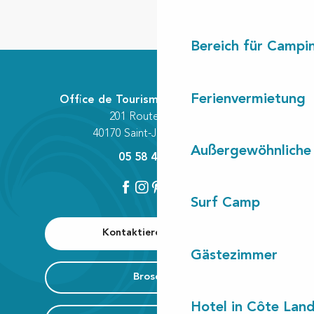
Bereich für Camp
Ferienvermietung
Office de Tourisme Communautaire
201 Route des Lacs
40170 Saint-Julien-en-Born
Außergewöhnliche
05 58 42 89 80
Surf Camp
Kontaktieren Sie uns
Gästezimmer
Broschüre
Hotel in Côte Lan