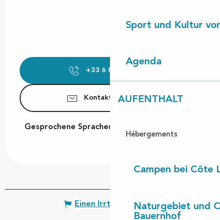
Sport und Kultur von
Agenda
+33 6 88 72 75
▒▒
Kontaktieren Sie uns
AUFENTHALT
Gesprochene Sprachen
Gesprochene Sprachen
Hébergements
Campen bei Côte 
Einen Irrtum angeben
Naturgebiet und 
Bauernhof