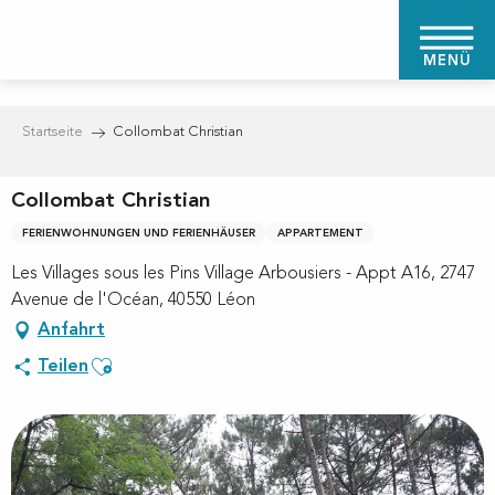
Aller
au
MENÜ
contenu
principal
Startseite
Collombat Christian
Collombat Christian
FERIENWOHNUNGEN UND FERIENHÄUSER
APPARTEMENT
Les Villages sous les Pins Village Arbousiers - Appt A16, 2747
Avenue de l'Océan, 40550 Léon
Anfahrt
Ajouter aux favoris
Teilen