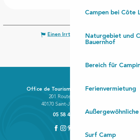
Campen bei Côte 
Einen Irrtum angeben
Naturgebiet und 
Bauernhof
Bereich für Camp
Ferienvermietung
Office de Tourisme Communautaire
201 Route des Lacs
40170 Saint-Julien-en-Born
Außergewöhnliche
05 58 42 89 80
Surf Camp