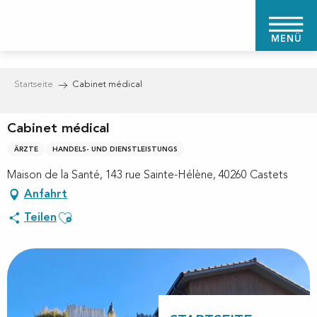
Aller
au
MENÜ
contenu
principal
Startseite
Cabinet médical
Cabinet médical
ÄRZTE
HANDELS- UND DIENSTLEISTUNGS
Maison de la Santé, 143 rue Sainte-Hélène, 40260 Castets
Anfahrt
Ajouter aux favoris
Teilen