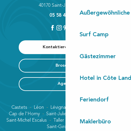
40170 Saint-Julien-en-Born
Außergewöhnliche
05 58 42 89 80
Surf Camp
Kontaktieren Sie uns
Gästezimmer
Broschüre
Hotel in Côte Lan
Agenda
Feriendorf
Castets
Léon
Lévignacq
Linxe
Lit-et-Mixe
Cap de l'Homy
Saint-Julien-en-Born
Contis plage
Saint-Michel Escalus
Taller
Uza
Vielle-Saint-Girons
Maklerbüro
Saint-Girons plage