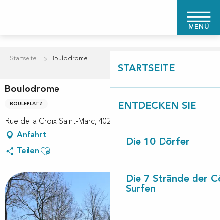
Aller
au
MENÜ
contenu
principal
Startseite
Boulodrome
STARTSEITE
Boulodrome
BOULEPLATZ
ENTDECKEN SIE
Rue de la Croix Saint-Marc, 40260 Taller
Anfahrt
Die 10 Dörfer
Ajouter aux favoris
Teilen
Die 7 Strände der C
Surfen