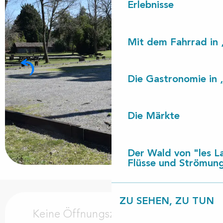
Erlebnisse
Mit dem Fahrrad in 
Die Gastronomie in 
Die Märkte
Der Wald von "les L
Flüsse und Strömun
Öffnungszeiten & Kontaktdaten
ZU SEHEN, ZU TUN
Keine Öffnungszeiten hinterlegt