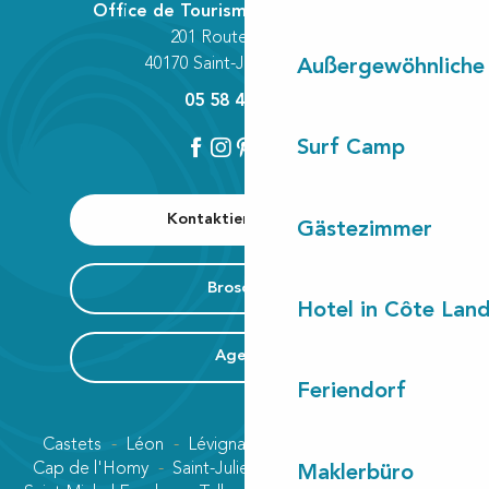
Office de Tourisme Communautaire
201 Route des Lacs
40170 Saint-Julien-en-Born
Außergewöhnliche
05 58 42 89 80
Surf Camp
Kontaktieren Sie uns
Gästezimmer
Broschüre
Hotel in Côte Lan
Agenda
Feriendorf
Castets
Léon
Lévignacq
Linxe
Lit-et-Mixe
Cap de l'Homy
Saint-Julien-en-Born
Contis plage
Maklerbüro