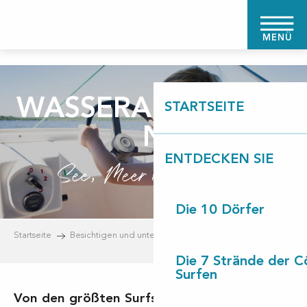
Aller
au
MENÜ
contenu
principal
WASSERAKTIVITÄTE
STARTSEITE
N
ENTDECKEN SIE
See, Meer oder Fluss?
Die 10 Dörfer
Startseite
Besichtigen und unternehmen
Wasseraktivitäten
Die 7 Strände der C
Surfen
Von den größten Surfspots am Atlantik bis