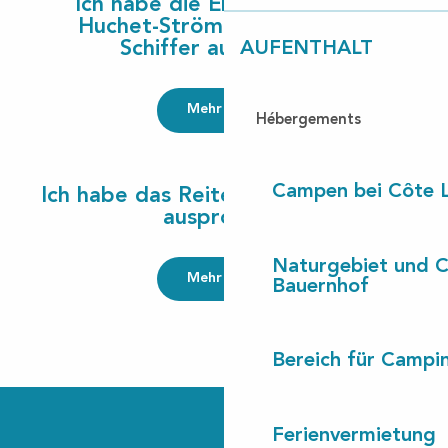
Ich habe die Entdeckung der
Huchet-Strömung mit einem
Schiffer ausprobiert
AUFENTHALT
Mehr lesen
Hébergements
Campen bei Côte 
Ich habe das Reiten in „les Landes“
ausprobiert
Naturgebiet und 
Mehr lesen
Bauernhof
Bereich für Camp
Ferienvermietung