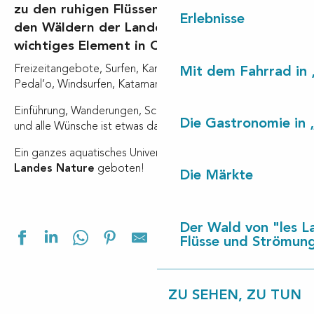
zu den ruhigen Flüssen und Gewässern in
Erlebnisse
den Wäldern der Landes, Wasser ist ein
wichtiges Element in Contis à Léon.
Freizeitangebote, Surfen, Kanu, Stand Up Paddle (SUP),
Mit dem Fahrrad in 
Pedal’o, Windsurfen, Katamarane, Optimist…
Einführung, Wanderungen, Schulungen: Für alle Niveaus
Die Gastronomie in 
und alle Wünsche ist etwas dabei.
Ein ganzes aquatisches Universum wird Ihnen in
Côte
Landes Nature
geboten!
Die Märkte
Der Wald von "les L
Ajouter aux f
Flüsse und Strömun
ZU SEHEN, ZU TUN