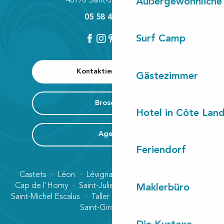
40170 Saint-Julien-en-Born
Außergewöhnliche
05 58 42 89 80
Surf Camp
Kontaktieren Sie uns
Gästezimmer
Broschüre
Hotel in Côte Lan
Agenda
Feriendorf
Castets
Léon
Lévignacq
Linxe
Lit-et-Mixe
Cap de l'Homy
Saint-Julien-en-Born
Contis plage
Maklerbüro
Saint-Michel Escalus
Taller
Uza
Vielle-Saint-Girons
Saint-Girons plage