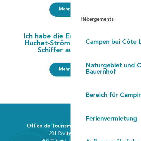
Mehr lesen
Hébergements
Ich habe die Entdeckung der
Campen bei Côte 
Huchet-Strömung mit einem
Schiffer ausprobiert
Naturgebiet und 
Mehr lesen
Bauernhof
Bereich für Camp
Ferienvermietung
Office de Tourisme Communautaire
201 Route des Lacs