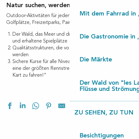
Natur suchen, werden sich freuen!
Mit dem Fahrrad in 
Outdoor-Aktivitäten für jeden erreichbar: Skateparks,
Golfplätze, Freizeitparks, Paintball, Klettern…
Der Wald, das Meer und die Flüsse bieten natürliche
Die Gastronomie in 
und erhaltene Spielplätze
Qualitätsstrukturen, die von Fachleuten überwacht
werden
Die Märkte
Sichere Kurse für alle Niveaus in den Bäumen, aber auch
eine der größten Rennstrecken in der Region, um Go-
Kart zu fahren!“
Der Wald von "les L
Flüsse und Strömun
Ajouter aux f
ZU SEHEN, ZU TUN
Besichtigungen