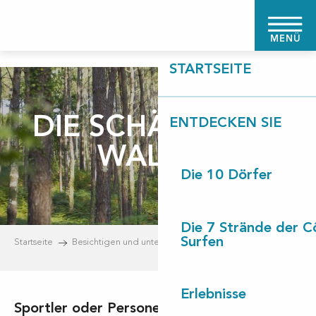
Aller
au
MENÜ
contenu
principal
STARTSEITE
DIE SCHÄTZE DES
ENTDECKEN SIE
WALDES
Die 10 Dörfer
Die 7 Strände der C
Surfen
Startseite
Besichtigen und unternehmen
Freizeitaktivitäten
Erlebnisse
Sportler oder Personen, die Erholung in der