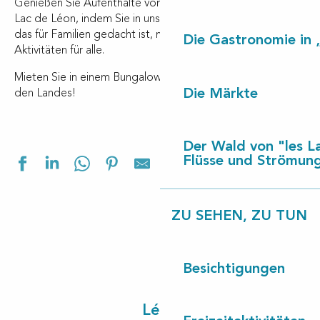
Genießen Sie Aufenthalte vom Strand von Contis bis zum
Lac de Léon, indem Sie in unserem
Feriendorf
wohnen,
das für Familien gedacht ist, mit Dienstleistungen und
Die Gastronomie in 
Aktivitäten für alle.
Mieten Sie in einem Bungalow, erleben Sie einen Urlaub in
Die Märkte
den Landes!
Der Wald von "les L
Ajouter aux f
Flüsse und Strömun
ZU SEHEN, ZU TUN
Besichtigungen
Les Cottages de Léon
Village Vacances Les Pins
Village Vacances les Chênes de Léon
Léon