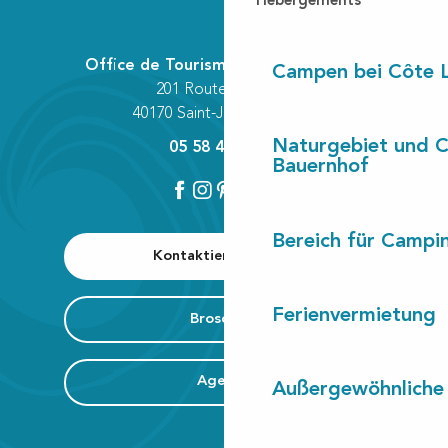
Hébergements
Office de Tourisme Communautaire
Campen bei Côte 
201 Route des Lacs
40170 Saint-Julien-en-Born
Naturgebiet und 
05 58 42 89 80
Bauernhof
Bereich für Camp
Kontaktieren Sie uns
Ferienvermietung
Broschüre
Agenda
Außergewöhnliche