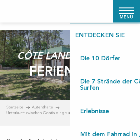
Aller
STARTSEITE
au
MENÜ
contenu
principal
ENTDECKEN SIE
CÔTE LANDES NATURE
Die 10 Dörfer
FERIENDORF
Die 7 Strände der C
Surfen
Startseite
Autenthalte
Erlebnisse
Unterkunft zwischen Contis plage und Léon
Feriendorf
Mit dem Fahrrad in 